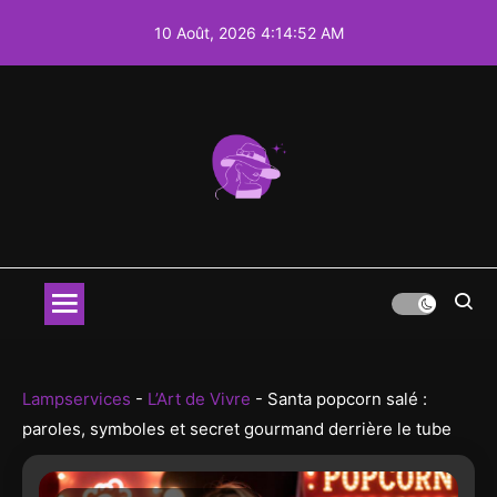
Skip
10 Août, 2026
4:14:53 AM
to
content
Lampservices –
Lampservices explore l’art, le
lifestyle, la mode et la beauté pour
Art, Lifestyle,
inspirer votre quotidien. Découvrez
des tendances et des idées
Mode & Beauté
audacieuses.
Lampservices
-
L’Art de Vivre
-
Santa popcorn salé :
paroles, symboles et secret gourmand derrière le tube