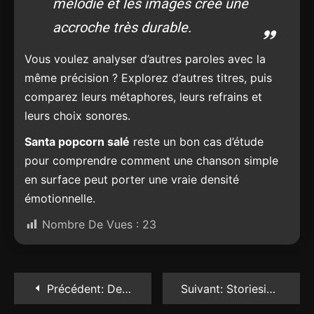
mélodie et les images crée une
accroche très durable.
Vous voulez analyser d’autres paroles avec la
même précision ? Explorez d’autres titres, puis
comparez leurs métaphores, leurs refrains et
leurs choix sonores.
Santa popcorn salé
reste un bon cas d’étude
pour comprendre comment une chanson simple
en surface peut porter une vraie densité
émotionnelle.
Nombre De Vues :
23
Navigation
Précédent:
Dentifrices sans substances toxiques : 5 options familiales à comparer avant d’acheter
Suivant:
Storiesig : voir les stories Instagram incognito sans laisser de trace ni compte