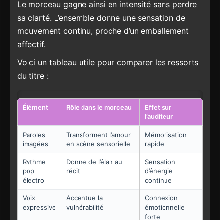
Le morceau gagne ainsi en intensité sans perdre
sa clarté. L’ensemble donne une sensation de
mouvement continu, proche d’un emballement
affectif.
Voici un tableau utile pour comparer les ressorts
du titre :
Élément
Rôle dans le morceau
Effet sur
l’auditeur
Paroles
Transforment l’amour
Mémorisation
imagées
en scène sensorielle
rapide
Rythme
Donne de l’élan au
Sensation
pop
récit
d’énergie
électro
continue
Voix
Accentue la
Connexion
expressive
vulnérabilité
émotionnelle
forte